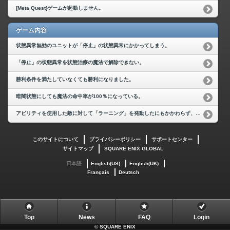
[Meta Quest]ゲームが起動しません。
ゲーム内容
状態異常無効のユニットが「停止」の状態異常にかかってしまう。
「停止」の状態異常を状態治療の魔法で解除できない。
勝利条件を満たしていなくても勝利になりました。
暗闇状態にしても魔法の命中率が100％になっている。
アビリティを使用した敵に対して「ラーニング」を発動したにもかかわらず、技をコピーできない場合があります。
このサイトについて
プライバシーポリシー
サポートセンター
サイトマップ
SQUARE ENIX GLOBAL
日本語
English(US)
English(UK)
Français
Deutsch
Top
News
FAQ
Login
©
SQUARE ENIX