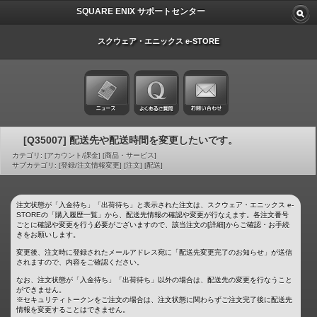
SQUARE ENIX サポートセンター
スクウェア・エニックス e-STORE
[Q35007] 配送先や配送時間を変更したいです。
カテゴリ: [アカウント/課金] [商品・サービス]
サブカテゴリ: [登録/注文情報変更] [注文] [配送]
注文状態が「入金待ち」「出荷待ち」と表示された注文は、スクウェア・エニックス e-
STOREの「購入履歴一覧」から、配送先情報の確認や変更が行なえます。各注文番号
ごとに確認や変更を行う必要がございますので、該当注文の[詳細]からご確認・お手続
きをお願いします。
変更後、注文時に登録されたメールアドレス宛に「配送先変更完了のお知らせ」が送信
されますので、内容をご確認ください。
なお、注文状態が「入金待ち」「出荷待ち」以外の場合は、配送先の変更を行なうこと
ができません。
※セキュリティトークンをご注文の場合は、注文状態に関わらずご注文完了後に配送先
情報を変更することはできません。