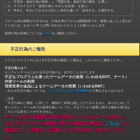
→「不具合・違反行為の報告」→「問題行為・違反行為の報告」を選ぶ。
2） サブカテゴリで「迷惑行為/いやがらせ/詐欺」を選ぶ。
3） 件名と、本文にできるだけ詳しい内容を書いて「送信する」を選択する。
※ゲーム内の調査ができるのは、行為を受けてから1週間程度です。被害にあったと思われ
たときには、なるべく早くお問い合わせいただくようお願いいたします。
迷惑行為の詳細については
こちら
をご確認ください。
不正行為のご報告
ドラゴンクエストXにおける不正行為を確認した場合は、こちらからご報告ください。
不正行為とは？
オンラインゲームにおける不正行為とは、以下のことをさします。
不正なプログラムを使ったゲームデータの改造（いわゆるBOT、チート）
外部ツールの利用
現実世界の金品によるゲームデータの売買（いわゆるRMT）
これらの不正行為については、
ドラゴンクエストX 利用規約
にて禁止されております。
ご注意
「不正行為のご報告」に対して、個別のご回答は差し上げておりません。あらかじめご了
承ください。 ゲーム内での迷惑行為についてや、不正アクセス被害に関する報告や救済は
こちらでは承ることができません。
ゲーム内での迷惑行為や詐欺についてはゲーム内から、
また不正アクセス被害に関する報告や救済は
こちら
をご
確認の上、詳細をご記載いただきお問い合わせくださ
い。