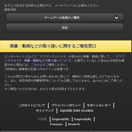
以下より該当する内容をお選びの上、メールフォームにお進みください。
報告内容:
ゲームデータ改造のご報告
決定
画像・動画などの取り扱いに関するご報告窓口
インターネット上などで「ドラゴンクエストX」が使われた画像・動画に関して、「
ドラゴ
ンクエストX 画像・動画などの取り扱いについて
」を遵守していないと思われる内容を確
認された場合には、
こちら
よりご報告ください。
※目覚めし冒険者の広場へのログインが必要です。
こちらの窓口に寄せられたお問い合わせに対して、個別のご回答は差し上げておりませ
ん。また、対応内容や判断基準等についても公開しておりません。あらかじめご了承くだ
さい。
※ご報告いただけるのは、おひとり様1日5回までとなります。
このサイトについて
プライバシーポリシー
サポートセンター
サイトマップ
SQUARE ENIX GLOBAL
日本語
English(US)
English(UK)
Français
Deutsch