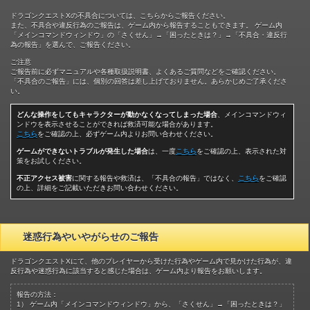
ドラゴンクエストXの不具合については、こちらからご報告ください。
また、不具合や違反行為のご報告は、ゲーム内から報告することもできます。 ゲーム内
「メインコマンドウィンドウ」の「さくせん」→「困ったときは？」→「不具合・違反行
為の報告」を選んで、ご報告ください。
ご注意
ご報告前に必ずマニュアルや各種取扱説明書、よくあるご質問などをご確認ください。
「不具合のご報告」には、個別の回答は差し上げておりません。あらかじめご了承くださ
い。
どんな操作をしてもキャラクターが動かなくなってしまった場合
、メインコマンドウィ
ンドウを表示させることができれば救済可能な場合があります。
こちら
をご確認の上、必ずゲーム内よりお問い合わせください。
ゲームができないトラブルが発生した場合
は、一度
こちら
をご確認の上、表示された対
策をお試しください。
不正アクセス被害
に関する報告や救済は、「不具合の報告」ではなく、
こちら
をご確認
の上、詳細をご記載いただきお問い合わせください。
迷惑行為やいやがらせのご報告
ドラゴンクエストXにて、他のプレイヤーから受けた行為やゲーム内で見かけた行為が、違
反行為や迷惑行為に該当すると感じた場合は、ゲーム内より報告をお願いします。
報告の方法：
1） ゲーム内「メインコマンドウィンドウ」から、「さくせん」→「困ったときは？」