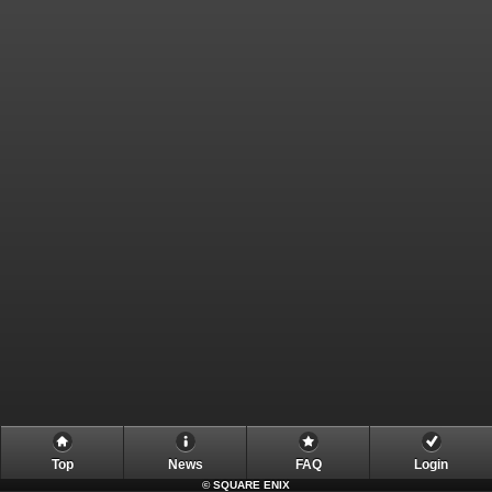
Top
News
FAQ
Login
©
SQUARE ENIX