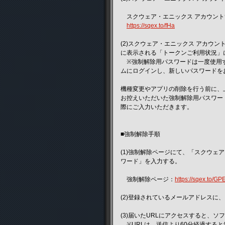
スクウェア・エニックス アカウント
https://sqex.to/fHa
(2)スクウェア・エニックス アカウ
に表示される「トークンご利用状況」
※強制解除用パスワードは一度使用す
ムにログインし、新しいパスワードを
機種変更やアプリの削除を行う前に、
お控えいただいた強制解除用パスワー
際にご入力いただきます。
■強制解除手順
(1)強制解除ページにて、「スクウェ
ワード」を入力する。
強制解除ページ：
https://sqex.to/GP
(2)登録されているメールアドレスに
(3)届いたURLにアクセスすると、
※URLは、送信より60分経過する