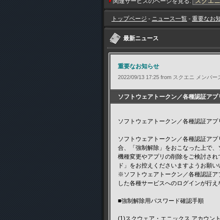
関連サービスのページを見る:
トップページ
-
ニュース一覧
-
重要なお
最新ニュース
重要なお知らせ
2022/09/13 17:25 from スクエニ メンバー
ソフトウェアトークン／各種認証アプリ
ソフトウェアトークン／各種認証アプ
ソフトウェアトークン／各種認証アプ
合、「強制解除」をおこなった上で、
機種変更やアプリの削除をご検討され
ド」をお控えくださいますようお願い
※ソフトウェアトークン／各種認証ア
した各種サービスへのログインが行え
■強制解除用パスワード確認手順
(1)スクウェア・エニックス アカウ