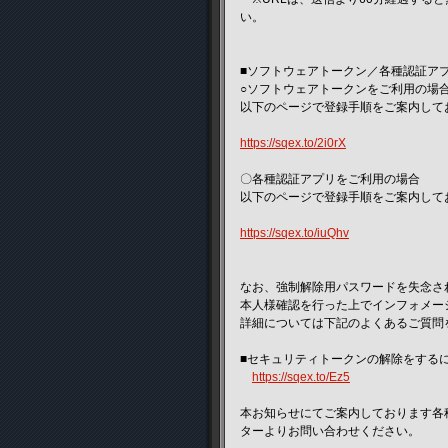
い。
■ソフトウェアトークン／各種認証ア
○ソフトウェアトークンをご利用の場
以下のページで登録手順をご案内して
https://sqex.to/2i0rX
〇各種認証アプリをご利用の場合
以下のページで登録手順をご案内して
https://sqex.to/iuQhv
なお、強制解除用パスワードを失念さ
本人様確認を行った上でインフォメー
詳細については下記のよくあるご質問
■セキュリティトークンの解除をする
https://sqex.to/Ez5
本お知らせにてご案内しております各
ターよりお問い合わせください。