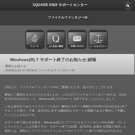
SQUARE ENIX サポートセンター
ファイナルファンタジーXI
Windows(R) 7 サポート終了のお知らせ:続報
重要なお知らせ
2020/01/14 17:00 from ファイナルファンタジーXI
日頃より、ファイナルファンタジーXIをご愛顧いただき、ありがとうございます。
事前にご案内をさせていただきましたが、このたびファイナルファンタジーXIでは、2020
年1月14日(火)をもって、Windows(R) 7のサポートを終了することにいたしました。
これは提供元であるマイクロソフト社の一般向けサポート期間が2020年1月14日(火)に終了
することを受け、今後、該当OSに対する継続的なサポートが困難であると弊社にて判断し
たことによるものです。
サポート終了後も引き続き、Windows(R) 7にてファイナルファンタジーXIを起動・プレイ
していただくことは可能ですが、サポート終了日以降、該当OSに起因する問題が発生した
場合には、原則としてファイナルファンタジーXIクライアント側での対応は行われませ