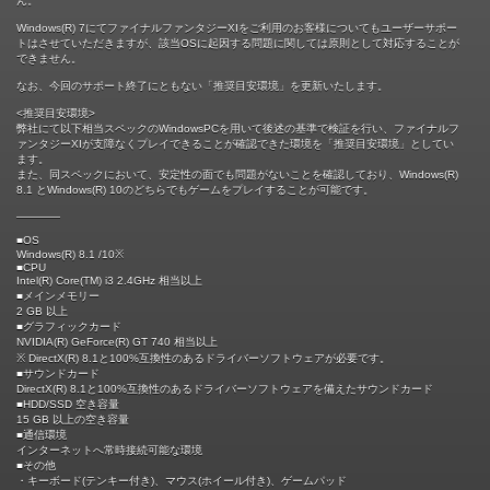
ん。
Windows(R) 7にてファイナルファンタジーXIをご利用のお客様についてもユーザーサポー
トはさせていただきますが、該当OSに起因する問題に関しては原則として対応することが
できません。
なお、今回のサポート終了にともない「推奨目安環境」を更新いたします。
<推奨目安環境>
弊社にて以下相当スペックのWindowsPCを用いて後述の基準で検証を行い、ファイナルフ
ァンタジーXIが支障なくプレイできることが確認できた環境を「推奨目安環境」としてい
ます。
また、同スペックにおいて、安定性の面でも問題がないことを確認しており、Windows(R)
8.1 とWindows(R) 10のどちらでもゲームをプレイすることが可能です。
――――
■OS
Windows(R) 8.1 /10※
■CPU
Intel(R) Core(TM) i3 2.4GHz 相当以上
■メインメモリー
2 GB 以上
■グラフィックカード
NVIDIA(R) GeForce(R) GT 740 相当以上
※ DirectX(R) 8.1と100%互換性のあるドライバーソフトウェアが必要です。
■サウンドカード
DirectX(R) 8.1と100%互換性のあるドライバーソフトウェアを備えたサウンドカード
■HDD/SSD 空き容量
15 GB 以上の空き容量
■通信環境
インターネットへ常時接続可能な環境
■その他
・キーボード(テンキー付き)、マウス(ホイール付き)、ゲームパッド