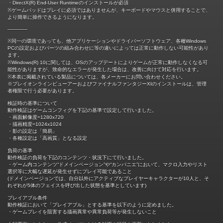
・DirectX(R) End-User Runtimeのインストールが必須
※ゲームパッドはプレイに必須ではありませんが、キーボードやマウスと併用することで、
より簡単に操作できるようになります。
――――
※同一の環境であっても、他アプリケーションやドライバーソフトウェア、各種Windows
PCの設定およびパーツの組み合わせに等の違いによっては正常に動作しない可能性があり
ます。
※Windows(R) 10に関しては、OSのアップデートによりゲームが正常に動作しなくなる可
能性がありますが、致命的なエラーが発生した場合は、改善に向けて対応を行います。
※本表に掲載されている製品については、各メーカーにお問い合わせください。
※プレイオンラインビューアーおよびファイナルファンタジーXIのインストールは、管理
者権限で行う必要があります。
検証時の基準について
動作検証はゲームコンフィグを下記の基準で設定して行いました。
・画面解像度=1280x720
・描画精度=1024x1024
・影の設定は「簡易」
・各種設定は「高画質」となる設定
負荷の基準
動作検証の負荷を下記のコンテンツ・状況下にて行いました。
・ゲーム内コンテンツ“ドメインベージョン”や“カンパニエ”において、マクロ入力やリスト
選択等に大幅な遅延が発生せずにプレイ可能であること
(ドメインベージョンでは、自分以外にアクティブなプレイヤーキャラクターが10人と、そ
れぞれが5体のフェイスを呼び出した状態を基準としています)
プレイアブル条件
動作検証において「プレイアブル」とする基準を以下のように定めました。
・ゲームプレイを阻害する描画異常や異常負荷等が発生しないこと