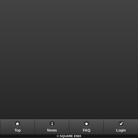
Top
News
FAQ
Login
©
SQUARE ENIX