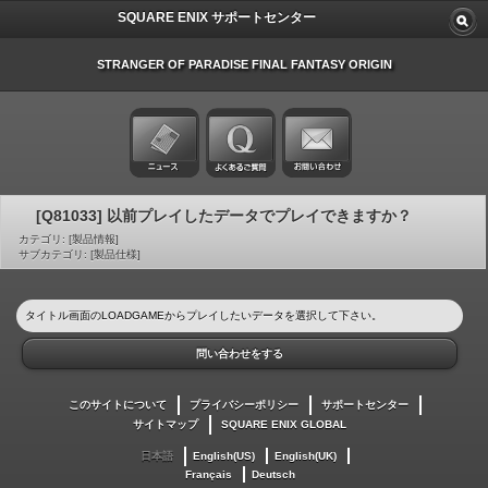
SQUARE ENIX サポートセンター
STRANGER OF PARADISE FINAL FANTASY ORIGIN
[Q81033] 以前プレイしたデータでプレイできますか？
カテゴリ: [製品情報]
サブカテゴリ: [製品仕様]
タイトル画面のLOADGAMEからプレイしたいデータを選択して下さい。
問い合わせをする
このサイトについて
プライバシーポリシー
サポートセンター
サイトマップ
SQUARE ENIX GLOBAL
日本語
English(US)
English(UK)
Français
Deutsch