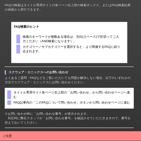
FAQの検索はタイトル専用サイトの各ページ右上部の検索ボックス、またはFAQ検索結果
の画面から実行できます。
FAQ検索のヒント
検索のキーワードが複数ある場合は、空白(スペース)で区切ってご入
力ください（AND検索になります）。
カテゴリー／サブカテゴリーを選択すると、より関連するFAQに絞り
込まれます。
スクウェア・エニックスへのお問い合わせ
よくあるご質問・FAQなどをご覧いただいても問題が解決しない場合、以下のいずれかの
方法でスクウェア・エニックスにお問い合わせください。
タイトル専用サイト各ページ右上部の「お問い合わせ」から問い合わせページへ進
む
FAQ記事内の「このFAQについて問い合わせ」ボタンから問い合わせページに進む
※お問い合わせ時に「お問い合わせ番号」が表示されます。
対応時に弊社スタッフが「お問い合わせ番号」を確認させていただきますので、番号を
控えておいてください。
ご注意