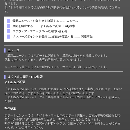
おります。
タイトル専用サイトではお客様の疑問解決の手助けとなる、以下の機能を提供しておりま
す。
最新ニュース・お知らせを確認する …… ニュース
疑問を解決する …… よくあるご質問・FAQ検索
スクウェア・エニックスへのお問い合わせ
メンバーズポイントを登録した商品を確認する …… 関連商品
ニュース
「最新ニュース」ではサポートに関連した、最新のお知らせを掲載しています。
見出しをクリックすると、内容の詳細がご覧いただけます。
※ニュースを提供している一部のタイトル・サービスに関してのみとなります。
よくあるご質問・FAQ検索
よくあるご質問
「よくあるご質問」では、お問い合わせの多いFAQ上位5件をご案内しております。お問い
合わせの際には、まずこちらをご覧いただくことをお勧めいたします。
「よくあるご質問」へは、タイトル専用サイト各ページの右上部のアイコンからお進みく
ださい。
FAQ検索
サポートセンターでは、タイトル・サービスのサポート情報や、ご利用環境や機器などの
テクニカル(技術的)な情報を常に更新し、FAQとしてご提供しております。
FAQを利用することで、疑問への解答やトラブル対処へのアドバイスを得ることができま
すので、ぜひご活用ください。