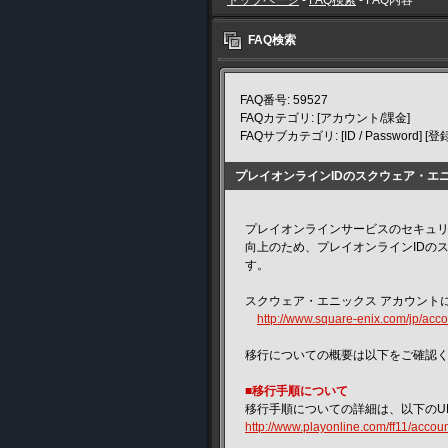
トップページ
-
FAQ検索
- FAQ内容
FAQ検索
FAQ番号: 59527
FAQカテゴリ: [アカウント/課金]
FAQサブカテゴリ: [ID / Password
プレイオンラインIDのスクウェア・エ
プレイオンラインサービスのセキュ
向上のため、プレイオンラインIDのス
す。
スクウェア・エニックス アカウント
http://www.square-enix.com/jp/acco
移行についての概要は以下をご確認
■移行手順について
移行手順についての詳細は、以下のU
http://www.playonline.com/ff11/account