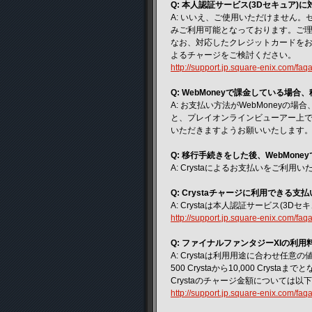
Q: 本人認証サービス(3Dセキュア
A: いいえ、ご使用いただけません。
みご利用可能となっております。ご
なお、対応したクレジットカードをお持
よるチャージをご検討ください。
http://support.jp.square-enix.com/f
Q: WebMoneyで課金している
A: お支払い方法がWebMoney
と、プレイオンラインビューアー上
いただきますようお願いいたします
Q: 移行手続きをした後、WebMon
A: Crystaによるお支払いをご利用
Q: Crystaチャージに利用できる
A: Crystaは本人認証サービス(3
http://support.jp.square-enix.com/f
Q: ファイナルファンタジーXIの利
A: Crystaは利用用途に合わせ
500 Crystaから10,000 Crysta
Crystaのチャージ金額については以
http://support.jp.square-enix.com/f