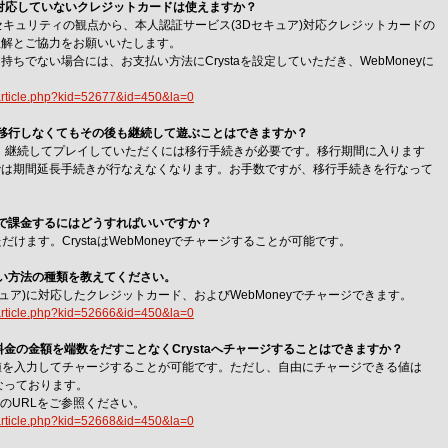
)に対応していないクレジットカードは使えますか？
セキュリティの観点から、本人認証サービス(3Dセキュア)対応クレジットカードの
理解とご協力をお願いいたします。
ちでない場合には、お支払い方法にCrystaを設定していただき、WebMoneyに
aqarticle.php?kid=52677&id=450&la=0
場合、移行しなくてもその後も継続して遊ぶことはできますか？
の場合、継続してプレイしていただくには移行手続きが必要です。移行期間に入ります
では期間延長手続きが行なえなくなります。お手数ですが、移行手続きを行なって
。
eyで課金するにはどうすればいいですか？
いただけます。CrystaはWebMoneyでチャージすることが可能です。
支払い方法の種類を教えてください。
Dセキュア)に対応したクレジットカード、およびWebMoneyでチャージできます。
aqarticle.php?kid=52666&id=450&la=0
用料金の金額を端数をだすことなくCrystaへチャージすることはできますか？
任意の値を入力してチャージすることが可能です。ただし、自由にチャージできる値は
までとなっております。
下のURLをご参照ください。
aqarticle.php?kid=52668&id=450&la=0