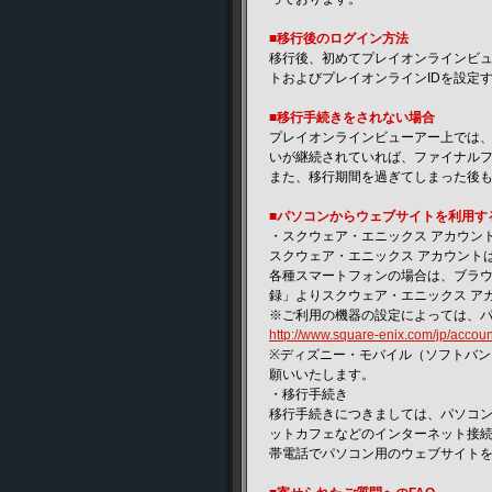
■移行後のログイン方法
移行後、初めてプレイオンラインビュ
トおよびプレイオンラインIDを設定
■移行手続きをされない場合
プレイオンラインビューアー上では
いが継続されていれば、ファイナルフ
また、移行期間を過ぎてしまった後
■パソコンからウェブサイトを利用す
・スクウェア・エニックス アカウン
スクウェア・エニックス アカウント
各種スマートフォンの場合は、ブラウ
録」よりスクウェア・エニックス ア
※ご利用の機器の設定によっては、
http://www.square-enix.com/jp/accoun
※ディズニー・モバイル（ソフトバン
願いいたします。
・移行手続き
移行手続きにつきましては、パソコン
ットカフェなどのインターネット接
帯電話でパソコン用のウェブサイト