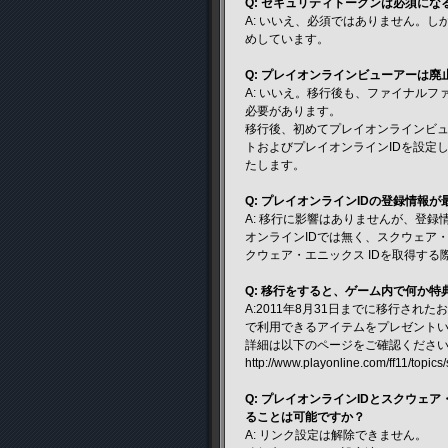
Q: セキュリティトークンは必須にな
A: いいえ、必須ではありません。
めしています。
Q: プレイオンラインビューアーは
A: いいえ。移行後も、ファイナル
必要があります。
移行後、初めてプレイオンラインビュ
トおよびプレイオンラインIDを設定
たします。
Q: プレイオンラインIDの登録情報
A: 移行に影響はありませんが、登
オンラインIDでは無く、スクウェア
クウェア・エニックス IDを取得す
Q: 移行をすると、ゲーム内で何か特
A:2011年8月31日までに移行され
で利用できるアイテムをプレゼント
詳細は以下のページをご確認くださ
http://www.playonline.com/ff11/topics
Q: プレイオンラインIDとスクウェ
ることは可能ですか？
A: リンク設定は解除できません。