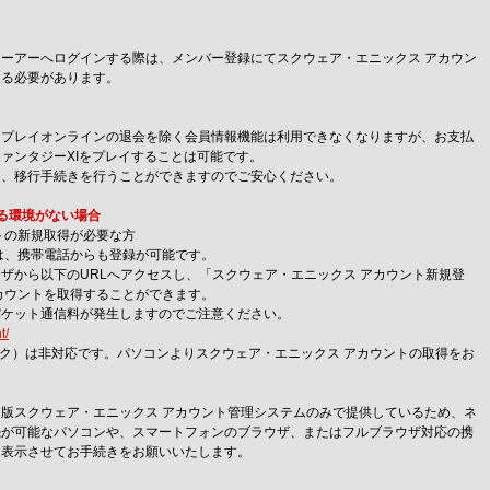
ーアーへログインする際は、メンバー登録にてスクウェア・エニックス アカウン
する必要があります。
、プレイオンラインの退会を除く会員情報機能は利用できなくなりますが、お支払
ァンタジーXIをプレイすることは可能です。
も、移行手続きを行うことができますのでご安心ください。
る環境がない場合
トの新規取得が必要な方
は、携帯電話からも登録が可能です。
ザから以下のURLへアクセスし、「スクウェア・エニックス アカウント新規登
カウントを取得することができます。
パケット通信料が発生しますのでご注意ください。
t/
ク）は非対応です。パソコンよりスクウェア・エニックス アカウントの取得をお
版スクウェア・エニックス アカウント管理システムのみで提供しているため、ネ
続が可能なパソコンや、スマートフォンのブラウザ、またはフルブラウザ対応の携
を表示させてお手続きをお願いいたします。