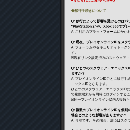
■寄せられたご質問へのFAQ
◆移行手続きについて
Q: 移行によって影響を受けるのは
"PlayStation 2"や、Xbox 
A: ご利用のプラットフォームにか
Q: 現在、プレイオンラインIDをス
A: フォーラムやセキュリティトー
す。
※現在リンク設定済みのスクウェア・
Q: ひとつのスクウェア・エニックス
ますか？
A: プレイオンラインIDごとに移
ニックスIDとなります。
ひとつのスクウェア・エニックスID
て複数端末から同時にログインする
※同一プレイオンラインID内の複数
Q: 複数のプレイオンラインIDを個
場合どのような影響がありますか？
A: 可能です。その場合、決済はス