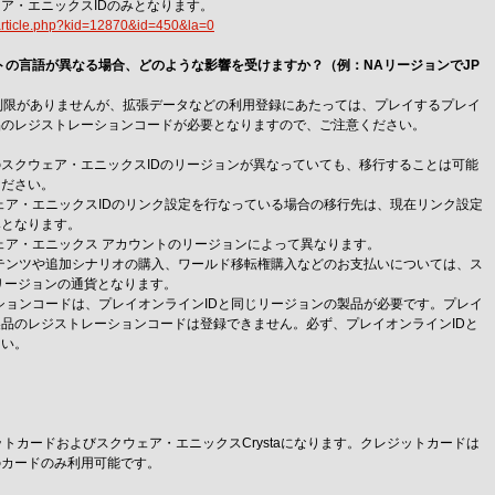
ア・エニックスIDのみとなります。
aqarticle.php?kid=12870&id=450&la=0
ントの言語が異なる場合、どのような影響を受けますか？（例：NAリージョンでJP
は制限がありませんが、拡張データなどの利用登録にあたっては、プレイするプレイ
品のレジストレーションコードが必要となりますので、ご注意ください。
のスクウェア・エニックスIDのリージョンが異なっていても、移行することは可能
ください。
ウェア・エニックスIDのリンク設定を行なっている場合の移行先は、現在リンク設定
みとなります。
ェア・エニックス アカウントのリージョンによって異なります。
テンツや追加シナリオの購入、ワールド移転権購入などのお支払いについては、ス
リージョンの通貨となります。
ションコードは、プレイオンラインIDと同じリージョンの製品が必要です。プレイ
製品のレジストレーションコードは登録できません。必ず、プレイオンラインIDと
さい。
ットカードおよびスクウェア・エニックスCrystaになります。クレジットカードは
のカードのみ利用可能です。