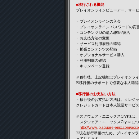
■移行される機能
プレイオンラインビューアー、サー
・プレイオンラインの入会
・プレイオンライン パスワードの変
・コンテンツIDの購入/解約/復活
・お支払方法の変更
・サービス利用履歴の確認
・拡張コンテンツの登録
・オプショナルサービス購入
・利用明細の確認
・キャンペーン登録
※移行後、上記機能はプレイオンラ
※移行後のサポートで必要な本人確認
■移行後のお支払い方法
・移行後のお支払い方法は、クレジット
クレジットカードは本人認証サービス
※スクウェア・エニックスCrystaは
スクウェア・エニックスCrystaに
http://www.jp.square-enix.com/acco
※現在移行準備のため、プレイオンライ
っております。