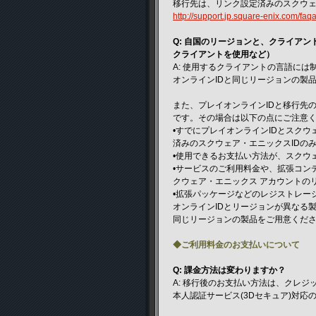
移行先は、リンク設定済みのスクウェ
http://support.jp.square-enix.com/f
Q: 自国のリージョンと、クライア
クライアントを使用など）
A: 使用するクライアントの言語に
オンラインIDと同じリージョンの製
また、プレイオンラインIDと移行先
です。その場合は以下の点にご注意
•すでにプレイオンラインIDとスク
済みのスクウェア・エニックスIDの
•使用できるお支払い方法が、スクウ
•サービスのご利用料金や、拡張コン
クウェア・エニックス アカウントの
•拡張パッケージなどのレジストレー
オンラインIDとリージョンが異なる
同じリージョンの製品をご用意くだ
◆ご利用料金のお支払いについて
Q: 課金方法は変わりますか？
A: 移行後のお支払い方法は、クレジ
本人認証サービス(3Dセキュア)対応