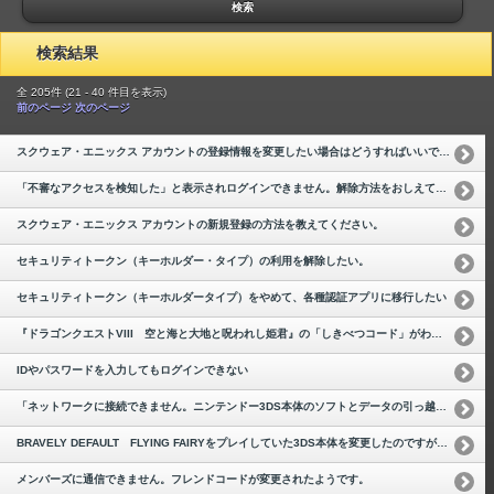
検索
検索結果
全 205件 (21 - 40 件目を表示)
前のページ
次のページ
スクウェア・エニックス アカウントの登録情報を変更したい場合はどうすればいいですか？
「不審なアクセスを検知した」と表示されログインできません。解除方法をおしえてください。
スクウェア・エニックス アカウントの新規登録の方法を教えてください。
セキュリティトークン（キーホルダー・タイプ）の利用を解除したい。
セキュリティトークン（キーホルダータイプ）をやめて、各種認証アプリに移行したい
『ドラゴンクエストVIII 空と海と大地と呪われし姫君』の「しきべつコード」がわかりません。
IDやパスワードを入力してもログインできない
「ネットワークに接続できません。ニンテンドー3DS本体のソフトとデータの引っ越しを行うかサポートセンターへお問い合わせください」というメッセージが出て、通信が行なえません。
BRAVELY DEFAULT FLYING FAIRYをプレイしていた3DS本体を変更したのですが、新しい本体にデータを引き継ぎできますか？
メンバーズに通信できません。フレンドコードが変更されたようです。