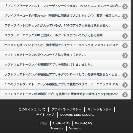
『ブレイブリーデフォルト フォーザ・シークウェル』でのスクエニ メンバーズの利用方法を教えてください。
ブレイブリーコードが変わった（登録時に間違えて入力した）ので、変更・修正したいです。
アチーブメントにチェックが入っているが、3DSでアイテムを受け取れません。
スクウェア・エニックスIDと登録メールアドレスについてのよくある質問
パソコンを持っていませんが、携帯電話でスクウェア・エニックス アカウントにログインする際に、ソフトウェアトークンは利用できますか？
ソフトウェアトークンのダウンロード方法を教えてください。
ソフトウェアトークン／各種認証アプリを削除してしまいました。
ソフトウェアトークン／各種認証アプリをダウンロードしている携帯電話をなくしました。
１つのソフトウェアトークン／各種認証アプリで複数のスクウェア・エニックス アカウントを管理できますか？
ソフトウェアトークン/各種認証アプリを使用中に機種変更する場合はどうすればいいですか？
このサイトについて
プライバシーポリシー
サポートセンター
サイトマップ
SQUARE ENIX GLOBAL
日本語
English(US)
English(UK)
Français
Deutsch