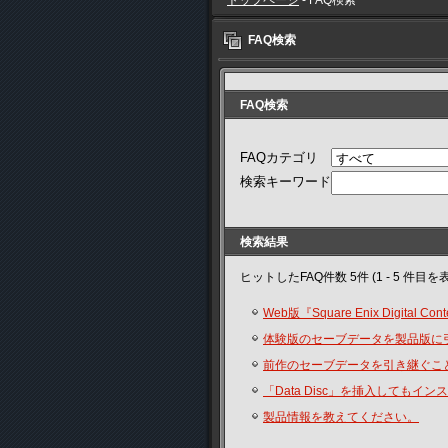
トップページ
- FAQ検索
FAQ検索
FAQ検索
FAQカテゴリ
検索キーワード
検索結果
ヒットしたFAQ件数 5件 (1 - 5 件目を
Web版『Square Enix Digita
体験版のセーブデータを製品版に
前作のセーブデータを引き継ぐこ
「Data Disc」を挿入してもイ
製品情報を教えてください。