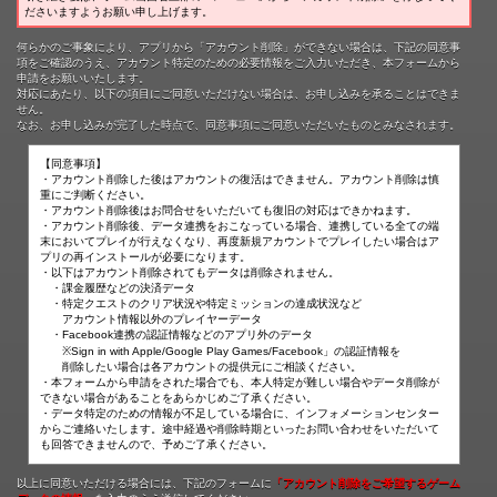
ださいますようお願い申し上げます。
何らかのご事象により、アプリから「アカウント削除」ができない場合は、下記の同意事
項をご確認のうえ、アカウント特定のための必要情報をご入力いただき、本フォームから
申請をお願いいたします。
対応にあたり、以下の項目にご同意いただけない場合は、お申し込みを承ることはできま
せん。
なお、お申し込みが完了した時点で、同意事項にご同意いただいたものとみなされます。
【同意事項】
・アカウント削除した後はアカウントの復活はできません。アカウント削除は慎
重にご判断ください。
・アカウント削除後はお問合せをいただいても復旧の対応はできかねます。
・アカウント削除後、データ連携をおこなっている場合、連携している全ての端
末においてプレイが行えなくなり、再度新規アカウントでプレイしたい場合はア
プリの再インストールが必要になります。
・以下はアカウント削除されてもデータは削除されません。
・課金履歴などの決済データ
・特定クエストのクリア状況や特定ミッションの達成状況など
アカウント情報以外のプレイヤーデータ
・Facebook連携の認証情報などのアプリ外のデータ
※Sign in with Apple/Google Play Games/Facebook」の認証情報を
削除したい場合は各アカウントの提供元にご相談ください。
・本フォームから申請をされた場合でも、本人特定が難しい場合やデータ削除が
できない場合があることをあらかじめご了承ください。
・データ特定のための情報が不足している場合に、インフォメーションセンター
からご連絡いたします。途中経過や削除時期といったお問い合わせをいただいて
も回答できませんので、予めご了承ください。
以上に同意いただける場合には、下記のフォームに
「アカウント削除をご希望するゲーム