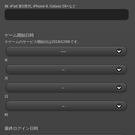
例: iPad 第5世代, iPhone 8, Galaxy S9+など
ゲーム開始日時
*
※ゲームのサービス開始日は2018/12/06です。
----
年
--
月
--
日
--
時
最終ログイン日時
*