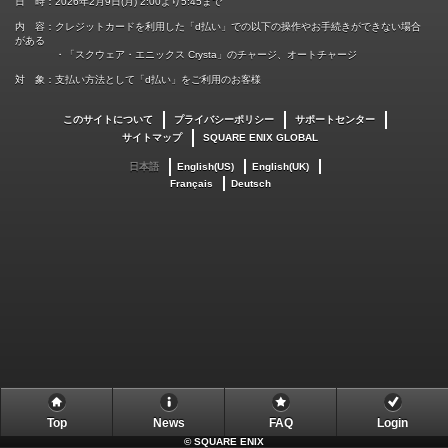
日 時：2026年2月9日(月) 2:00より5:45まで
内 容：クレジットカードを利用した「d払い」での以下の操作やお手続きができない場合
がある
・「スクウェア・エニックス Crysta」のチャージ、オートチャージ
対 象：支払い方法として「d払い」をご利用のお客様
このサイトについて
プライバシーポリシー
サポートセンター
サイトマップ
SQUARE ENIX GLOBAL
日本語
English(US)
English(UK)
Français
Deutsch
Top
News
FAQ
Login
©
SQUARE ENIX