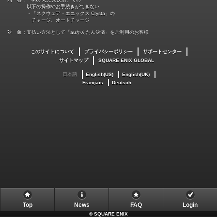
以下の操作やお手続きができない
・「スクウェア・エニックス Crysta」の
チャージ、オートチャージ
対 象：支払い方法として「auかんたん決済」をご利用のお客様
このサイトについて
プライバシーポリシー
サポートセンター
サイトマップ
SQUARE ENIX GLOBAL
日本語
English(US)
English(UK)
Français
Deutsch
Top
News
FAQ
Login
©
SQUARE ENIX