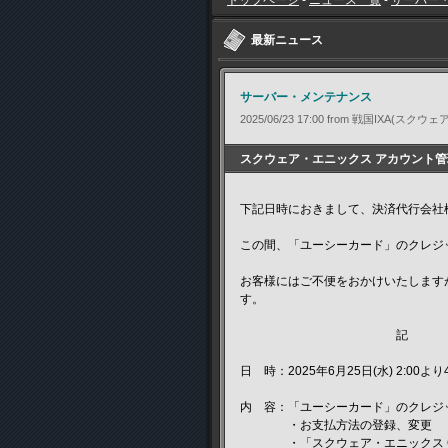
トップページ
-
ニュース一覧
-
サーバー
最新ニュース
サーバー・メンテナンス
2025/06/23 17:00 from 戦国IXA(
スクウェア・エニックス アカウント管理
下記日時におきまして、決済代行会社
この間、「ユーシーカード」のクレジ
お客様にはご不便をおかけいたします
す。
記
日 時：2025年6月25日(水) 2:00より
内 容：「ユーシーカード」のクレジ
・お支払方法の登録、変更
・「スクウェア・エニックス Cry