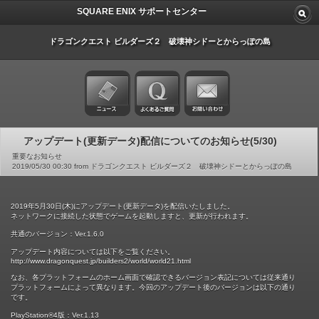
SQUARE ENIX サポートセンター
ドラゴンクエスト ビルダーズ２ 破壊神シドーとからっぽの島
アップデート(更新データ)配信についてのお知らせ(5/30)
重要なお知らせ
2019/05/30 00:30 from ドラゴンクエスト ビルダーズ２ 破壊神シドーとからっぽの島
2019年5月30日(木)にアップデート(更新データ)を配信いたしました。
ネットワークに接続した状態でゲームを起動しますと、更新が行われます。
共通のバージョン：Ver.1.6.0
アップデート内容については以下をご覧ください。
http://www.dragonquest.jp/builders2/world/world21.html
なお、各プラットフォームのホーム画面で確認できるバージョン表記については従来通り
プラットフォームによって異なります。今回のアップデート後のバージョンは以下の通り
です。
PlayStation®4版：Ver.1.13