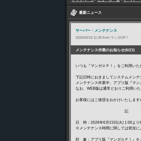
トップページ
-
ニュース一覧
-
サーバー
最新ニュース
サーバー・メンテナンス
2026/06/16 11:35 from マンガUP！
メンテナンス作業のお知らせ(6/23)
いつも『マンガＵＰ！』をご利用いた
下記日時におきましてシステムメンテ
メンテナンス作業中、アプリ版『マン
なお、WEB版は通常どおりご利用い
お客様にはご迷惑をおかけいたします
記
日 時：2026年6月23日(火) 1:00より
※メンテナンス時間に関しては状況に
対 象：アプリ版『マンガＵＰ！』を