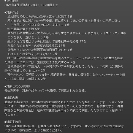
■発生期間
2026年4月1日(水)9:30より19:30頃まで
■対象作品
・適応障害で会社を辞めた新卒とぼっち配信者 1巻
・愛する婚約者に殺された公爵令嬢、死に戻りして光の公爵様（お父様）の溺愛に気づ
く ～今度こそ、生きて幸せになります！～ 1巻
・転生勇者の気まま旅 5巻
・皇帝陛下のお世話係～女官暮らしが幸せすぎて後宮から出られません～（コミック） 8巻
・まきなさん、遊びましょう 1巻
・処刑された賢者はリッチに転生して侵略戦争を始める 15巻
・八歳から始まる神々の使徒の転生生活 14巻
・身代わりで嫁いだ冷酷国王は初恋相手でした 3巻
・ちはるくんは女装をしたくない！ 3巻
・唯一無二の精霊鍛冶師が最強の武具を創るまで～ドワーフの鍛冶とエルフの魔法を極め
た最強ハーフエルフは、無自覚なまま無双する～ 2巻
・世界最強のデバフ請負人 ～仲間のデバフを肩代わりしていたら、いつの間にか無敵の
肉体が完成していました～ 2巻
・万年Fランク【通訳】スキル持ち底辺冒険者、異種族の最強美少女たちとパーティーを組
んで才能に開花し無双する 2巻
■対象となるお客様
発生期間中、対象作品をコインを消費して閲覧されたお客様。
■対応内容
対象のお客様には、単行本の閲覧に消費された分のコインを配布いたします。システム修
正に伴い、対象作品の閲覧履歴を一度削除させていただきますので、お手数ですが、再度
閲覧をご希望の場合は、改めて対象作品をコイン消費にて閲覧いただきますようお願いい
たします。
■対応実施日
2026年4月3日(金)以降、お客様へ順次配布いたしますので、配布されたか否かのご確認は
アプリの「獲得履歴」よりご確認ください。