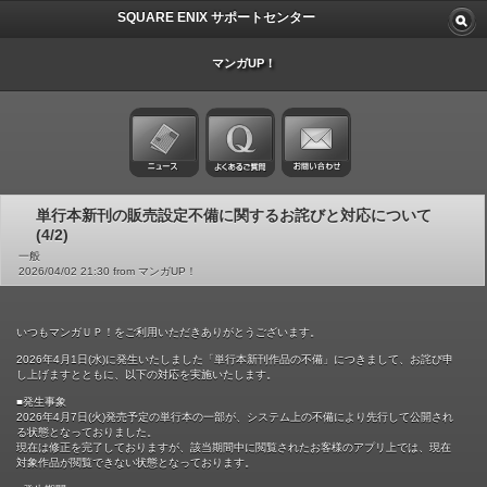
SQUARE ENIX サポートセンター
マンガUP！
単行本新刊の販売設定不備に関するお詫びと対応について
(4/2)
一般
2026/04/02 21:30 from マンガUP！
いつもマンガＵＰ！をご利用いただきありがとうございます。
2026年4月1日(水)に発生いたしました「単行本新刊作品の不備」につきまして、お詫び申
し上げますとともに、以下の対応を実施いたします。
■発生事象
2026年4月7日(火)発売予定の単行本の一部が、システム上の不備により先行して公開され
る状態となっておりました。
現在は修正を完了しておりますが、該当期間中に閲覧されたお客様のアプリ上では、現在
対象作品が閲覧できない状態となっております。