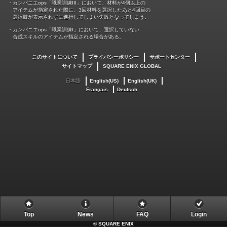
・カンパニエops「職業訓練III」において、材料が4個以上の
アイテムが指定された際に、3回材料を選択したあと4回目の
選択肢が表示されずに進行してしまい失敗となってしまう。
・カンパニエops「職業訓練I」において、選択していない
合成スキルのアイテムが指定される場合がある。
このサイトについて
プライバシーポリシー
サポートセンター
サイトマップ
SQUARE ENIX GLOBAL
日本語
English(US)
English(UK)
Français
Deutsch
Top
News
FAQ
Login
©
SQUARE ENIX