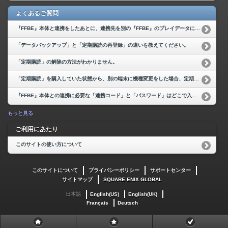
よくあるご質問
『FFBE』本体と連携をしたあとに、連携先を別の『FFBE』のプレイデータに変更することはできますか？
「データバックアップ」と「定期購読の再登録」の違いを教えてください。
「定期購読」の解除の方法がわかりません。
「定期購読」を購入していた状態から、別の端末に機種変更をした場合、定期購読状態はどうなりますか？
『FFBE』本体との連携に必要な「連携コード」と「パスワード」はどこで入手できますか？
もっと見る
ご利用にあたり
このサイトの使い方について
このサイトについて
プライバシーポリシー
サポートセンター
サイトマップ
SQUARE ENIX GLOBAL
日本語
English(US)
English(UK)
Français
Deutsch