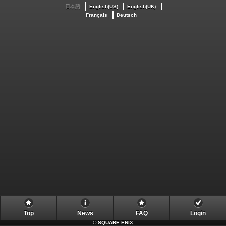
日本語
English(US)
English(UK)
Français
Deutsch
Top
News
FAQ
Login
©
SQUARE ENIX