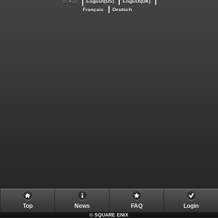
日本語
English(US)
English(UK)
Français
Deutsch
Top
News
FAQ
Login
©
SQUARE ENIX