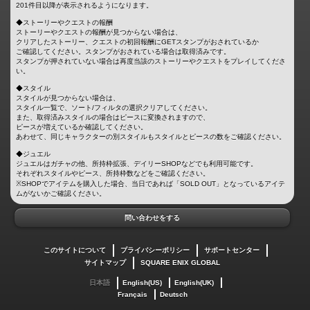
201件目以降が表示されるようになります。
◆ストーリーやクエストの報酬
ストーリーやクエストの報酬が見つからない場合は、
クリアしたストーリー、クエストの初回報酬にGETスタンプがおされているか
ご確認してください。スタンプがおされている場合は取得済みです。
スタンプが押されていない場合は再度当該のストーリーやクエストをプレイしてくださ
い。
◆スタイル
スタイルが見つからない場合は、
スタイル一覧で、ソート/フィルタの選択クリアしてください。
また、取得済みスタイルの場合はピースに変換されますので、
ピースが増えているか確認してください。
あわせて、同じキャラクターの別スタイルもスタイルとピースの数をご確認ください。
◆ジュエル
ジュエルはガチャの他、所持枠拡張、デイリーSHOPなどでも利用可能です。
それぞれスタイルやピース、所持枠数などをご確認ください。
※SHOPでアイテムを購入した場合、当日であれば「SOLD OUT」となっているアイテ
ムがないかご確認ください。
問い合わせをする
このサイトについて
プライバシーポリシー
サポートセンター
サイトマップ
SQUARE ENIX GLOBAL
日本語
English(US)
English(UK)
Français
Deutsch