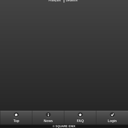
Français
Deutsch
Top
News
FAQ
Login
©
SQUARE ENIX