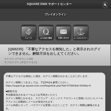
SQUARE ENIX サポートセンター
プレイオンライン
[Q68235] 「不審なアクセスを検知した」と表示されログイ
ンできません。解除方法をおしえてください。
カテゴリ: [アカウント/ID]
サブカテゴリ: [不正アクセス]
不審なアクセスを検知した場合、ログイン制限がかかることがございます。
ログイン制限につきましては、下記FAQを参照ください。
https://support.jp.square-enix.com/faqarticle.php?kid=57682&id=450&la=0
■解除方法
▼自動送信されるメールよりお手続きいただく
ログイン制限にかかると、スクウェア・エニックス アカウントに登録いただいたメール
アドレスに自動的にメールが送信されます。
メール内容にそって、パスワードを変更いただくことで、ログイン制限は解除されま
す。