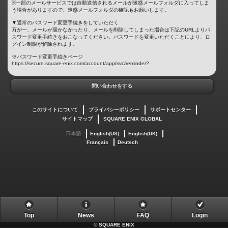
※一部のメールサービスでは自動送信されるメールが迷惑メールフォルダに入ってしま
う場合がありますので、迷惑メールフォルダの確認もお願いします。
▼通常のパスワード変更手続きをしていただく
万が一、メールが届かなかったり、メールを削除してしまった場合は下記のURLよりパ
スワード変更手続きをおこなってください。パスワードを変更いただくことにより、ロ
グイン制限が解除されます。
※パスワード変更手続きページ
https://secure.square-enix.com/account/app/svc/reminder?
問い合わせをする
このサイトについて
プライバシーポリシー
サポートセンター
サイトマップ
SQUARE ENIX GLOBAL
日本語
English(US)
English(UK)
Français
Deutsch
Top
News
FAQ
Login
©
SQUARE ENIX