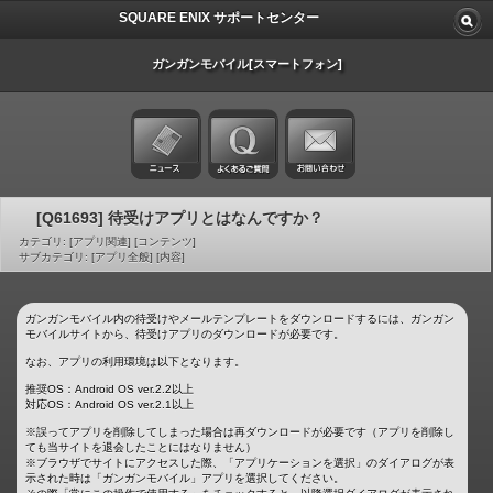
SQUARE ENIX サポートセンター
ガンガンモバイル[スマートフォン]
[Q61693] 待受けアプリとはなんですか？
カテゴリ: [アプリ関連] [コンテンツ]
サブカテゴリ: [アプリ全般] [内容]
ガンガンモバイル内の待受けやメールテンプレートをダウンロードするには、ガンガン
モバイルサイトから、待受けアプリのダウンロードが必要です。
なお、アプリの利用環境は以下となります。
推奨OS：Android OS ver.2.2以上
対応OS：Android OS ver.2.1以上
※誤ってアプリを削除してしまった場合は再ダウンロードが必要です（アプリを削除し
ても当サイトを退会したことにはなりません）
※ブラウザでサイトにアクセスした際、「アプリケーションを選択」のダイアログが表
示された時は「ガンガンモバイル」アプリを選択してください。