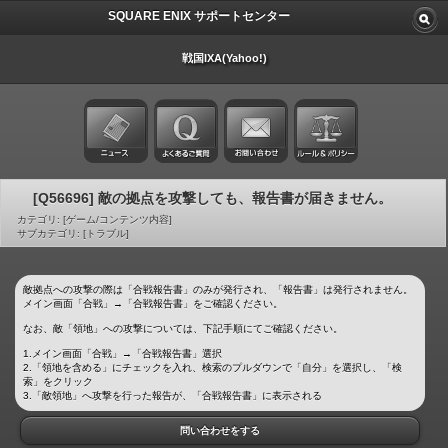
SQUARE ENIX サポートセンター
戦国IXA(Yahoo!)
[Q56696] 敵の拠点を攻撃しても、報告書が届きません。
カテゴリ: [ゲーム/コンテンツ内容]
サブカテゴリ: [トラブル]
敵拠点への攻撃の際は「合戦報告書」のみが発行され、「報告書」は発行されません。
メイン画面「合戦」→「合戦報告書」をご確認ください。
なお、敵「領地」への攻撃については、下記手順にてご確認ください。
1.メイン画面「合戦」→「合戦報告書」選択
2.「領地を含める」にチェックを入れ、検索のプルダウンで「自分」を選択し、「検
索」をクリック
3.「敵領地」へ攻撃を行った報告が、「合戦報告書」に表示される
問い合わせをする