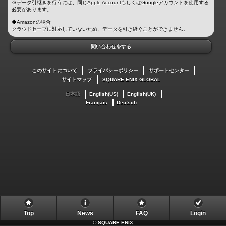
※データ引継ぎを行うには、同じApple AccountもしくはGoogleアカウントを使用する
必要があります。
◆Amazonの場合
クラウドセーブに対応していないため、データを引き継ぐことができません。
問い合わせをする
このサイトについて
プライバシーポリシー
サポートセンター
サイトマップ
SQUARE ENIX GLOBAL
日本語
English(US)
English(UK)
Français
Deutsch
Top
News
FAQ
Login
©
SQUARE ENIX