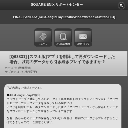
SQUARE ENIX サポートセンター
FINAL FANTASY[iOS/GooglePlay/Steam/Windows/Xbox/Switch/PS4]
[Q63831] [スマホ版]アプリを削除して再ダウンロードした
場合、以前のデータから引き続きプレイできますか？
カテゴリ: [機種関連]
サブカテゴリ: [機種変更]
下記内容をご確認ください。
◆iOS/Google Playの場合
クラウドセーブに対応してるため、タイトル画面右下のクラウドアイコンから「クラウ
ドセーブ」でセ－ブデータを保存している場合には、
アプリを削除しても、再ダウンロードした後に「クラウドセーブ」から保存したデータ
をダウンロードすることで続きからプレイできます。
なお、あらかじめデータの保存をしていない場合は、以前のデータからプレイすること
はできませんので、ご注意ください。