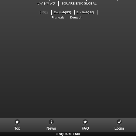
サイトマップ
SQUARE ENIX GLOBAL
日本語
English(US)
English(UK)
Français
Deutsch
Top
News
FAQ
Login
©
SQUARE ENIX