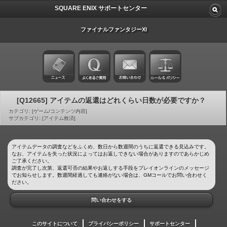
SQUARE ENIX サポートセンター
ファイナルファンタジーXI
[Q12665] アイテムの返還はどれくらい日数が必要ですか？
カテゴリ: [ゲーム/コンテンツ内容]
サブカテゴリ: [アイテム救済]
アイテムデータの調査などをふくめ、数日から数週間のうちに返還できる見込みです。
なお、アイテムを失った状況によってはお返しできない場合がありますのであらかじめ
ご了承ください。
調査が完了し次第、返還可否の結果やお返しする手段をプレイオンラインのメッセージ
でお知らせします。数週間経過しても連絡がない場合は、GMコールでお問い合わせく
ださい。
問い合わせをする
このサイトについて
プライバシーポリシー
サポートセンター