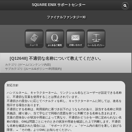
SQUARE ENIX サポートセンター
ファイナルファンタジーXI
[Q12648] 不適切な名称について教えてください。
カテゴリ: [ゲーム/コンテンツ内容]
サブカテゴリ: [ルール&ポリシー/利用規約]
対応方針
ハンドルネーム、キャラクターネーム、リンクシェル名などユーザーが設定できる名称
に、不適切な言葉を使用することは禁止されています。
不適切さの度合いに応じてペナルティを科し、キャラクターネームに対しては、改名を
指示する場合があります。
不適切とする名称は、利用規約に基づき以下のようなものがあり、該当する名称と同音
異義語、綴り違い、当て字などで同様の意図を持つと判断できる名称も含まれます。
言葉の意味合いが状況や用途によって異なり、不適切かどうかを一律に定められない名
称の場合、GMは問題ごとにそのときの状況や用途を確認した上で判断します。不適切
な名称を確認された場合には、「サポートデスク」→「ゲーム内の進行を著しく妨げる
障害」→「その他」よりGMにお知らせください。