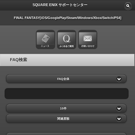
SQUARE ENIX サポートセンター
FINAL FANTASY[iOS/GooglePlay/Steam/Windows/Xbox/Switch/PS4]
FAQ検索
FAQ全体
10件
関連度順