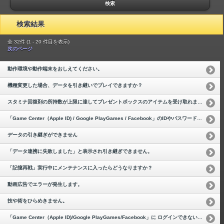
検索
検索結果
全 32件 (1 - 20 件目を表示)
次のページ
動作環境や動作端末をおしえてください。
機種変更した場合、データを引き継いでプレイできますか？
スタミナ回復剤の所持数が上限に達してプレゼントボックスのアイテムを受け取れません。
「Game Center（Apple ID) / Google PlayGames / Facebook」のIDやパスワードを忘れて引き継ぎできません。
データの引き継ぎができません
「データ連携に失敗しました」と表示され引き継ぎできません。
「記憶再戦」実行中にメンテナンスに入ったらどうなりますか？
動画広告でエラーが発生します。
技や術をひらめきません。
「Game Center（Apple ID)/Google PlayGames/Facebook」に ログインできないため、引き継ぎできません。