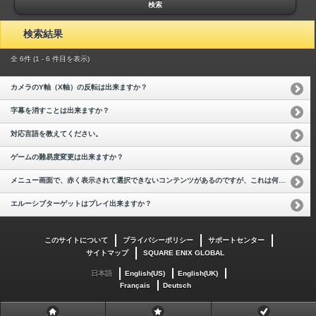
検索
検索結果
全 6件 (1 - 6 件目を表示)
カメラのY軸（X軸）の反転は出来ますか？
字幕を消すことは出来ますか？
対応言語を教えてください。
ゲームの難易度変更は出来ますか？
メニュー画面で、赤く表示されて選択できないコンテンツがあるのですが、これは何でしょうか？
エルーシブターゲットはプレイ出来ますか？
このサイトについて
プライバシーポリシー
サポートセンター
サイトマップ
SQUARE ENIX GLOBAL
日本語
English(US)
English(UK)
Français
Deutsch